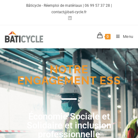
Bâticycle - Réemploi de matériaux | 06 99 57 37 28 |
contact@bati-cycle.fr
Menu
0
NOTRE
ENGAGEMENT ESS
Économie Sociale et
Solidaire et inclusion
professionnelle