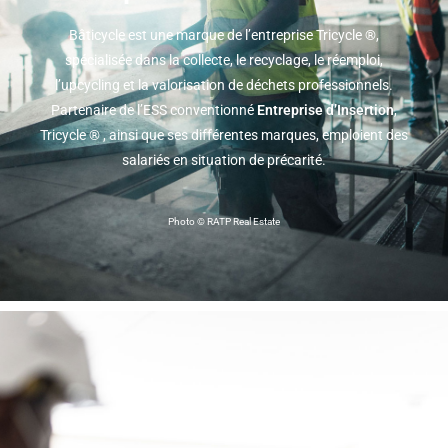
Bâticycle
est une marque de l’entreprise
Tricycle ®
,
spécialisée dans la collecte, le recyclage, le réemploi,
l’upcycling et la valorisation de déchets professionnels.
Partenaire de l’ESS conventionné
Entreprise d’Insertion
,
Tricycle ® , ainsi que ses différentes marques, emploient des
salariés en situation de précarité.
Photo © RATP Real Estate