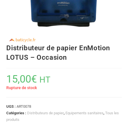
Distributeur de papier EnMotion
LOTUS – Occasion
15,00
€
HT
Rupture de stock
UGS :
ART0078
Catégories :
Distributeurs de papier
,
Equipements sanitaires
,
Tous les
produits