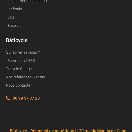
Equipements sanitaires
Plafonds
Sols
Base vie
Bâticycle
Qui sommes-nous ?
Réemploi et ESS
Tricycle Curage
Nos références & actus
Nous contacter
06 99 57 37 28
Bâticycle - Réemploi de matériaux | 120 rue du Moulin de Cage -