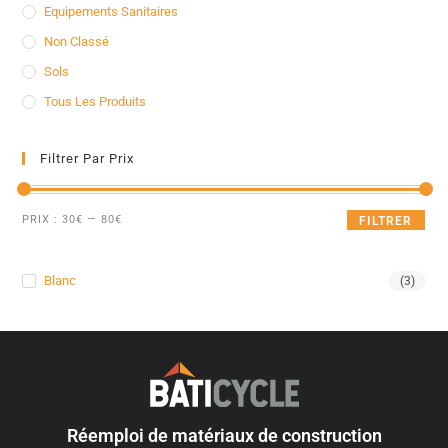
Equipements Sanitaires
Non Classé
Sols
Tous Les Produits
Filtrer Par Prix
PRIX :
30€
—
80€
FILTRER
Blanc
(3)
Réemploi de matériaux de construction