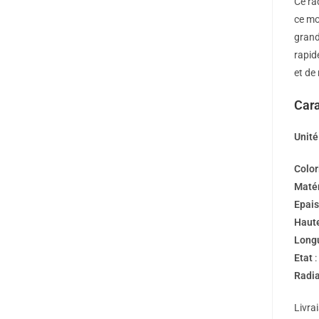
Ce ra
ce mo
grand
rapid
et de
Cara
Unité
Color
Maté
Epais
Haut
Long
Etat
:
Radia
Livra