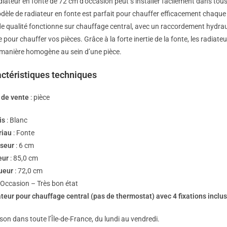
diateur en fonte de 72 cm d’occasion peut s’installer facilement dans tous
dèle de radiateur en fonte est parfait pour chauffer efficacement chaque p
e qualité fonctionne sur chauffage central, avec un raccordement hydraulique
e pour chauffer vos pièces. Grâce à la forte inertie de la fonte, les radiat
 manière homogène au sein d’une pièce.
ctéristiques techniques
 de vente
: pièce
is
: Blanc
riau
: Fonte
seur
: 6 cm
eur
: 85,0 cm
ueur
: 72,0 cm
 Occasion – Très bon état
teur pour chauffage central (pas de thermostat) avec 4 fixations inclu
ison dans toute l’Île-de-France, du lundi au vendredi.