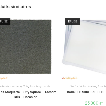
uits similaires
PUISÉ
ÉPUISÉ
alles de moquette
,
Sols
,
Tous les produits
Electricité
,
Luminaires
,
Tous le
e de Moquette – City Square – Tecsom
Dalle LED Slim FREELED 
– Gris – Occasion
25,00
€
HT