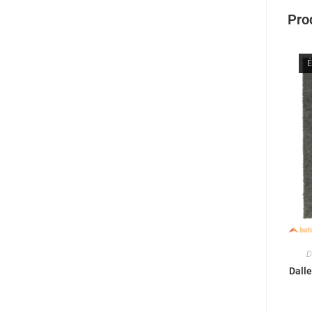
Prod
É
D
Dall