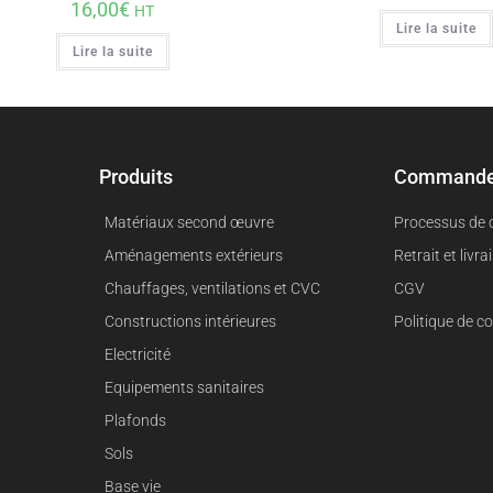
16,00
€
HT
Lire la suite
Lire la suite
Produits
Command
Matériaux second œuvre
Processus de
Aménagements extérieurs
Retrait et livra
Chauffages, ventilations et CVC
CGV
Constructions intérieures
Politique de co
Electricité
Equipements sanitaires
Plafonds
Sols
Base vie