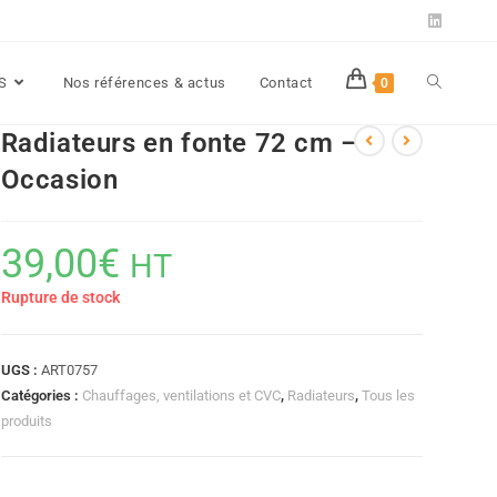
SS
Nos références & actus
Contact
0
Radiateurs en fonte 72 cm –
Occasion
39,00
€
HT
Rupture de stock
UGS :
ART0757
Catégories :
Chauffages, ventilations et CVC
,
Radiateurs
,
Tous les
produits