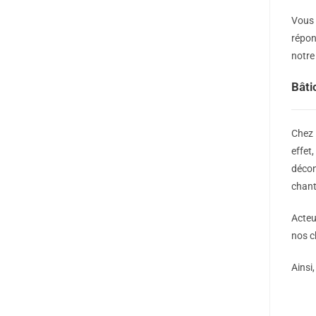
Vous 
répon
notre
Bâti
Chez
effet
décon
chant
Acteu
nos c
Ainsi