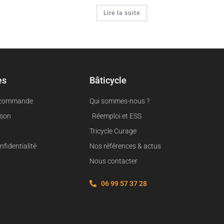
Lire la suite
es
Bâticycle
 commande
Qui sommes-nous ?
ison
Réemploi et ESS
Tricycle Curage
nfidentialité
Nos références & actus
Nous contacter
06 99 57 37 28