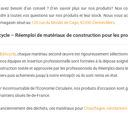
avez besoin d’un conseil ? D’en savoir plus sur nos produits? Nos co
dre à toutes vos questions sur nos produits et leur stock. Nous vous ac
 magasin situé au
120 rue du Moulin de Cage, 92330 Gennevilliers
.
cycle – Réemploi de matériaux de construction pour les pr
Bâticycle
, chaque matériau second-œuvre est rigoureusement sélectionné 
, nos équipes en insertion professionnelle sont formées à la dépose soign
struction testée et approuvée par les professionnels du Réemploi dans le
iers puis acheminés jusqu’à notre entrepôt où ils sont remis en état.
r incontournable de l’Economie Circulaire, nos produits d’occasion sont ga
hantiers situés Ile-de-France.
, anciennement des déchets, ces matériaux pour
Chauffages, ventilations