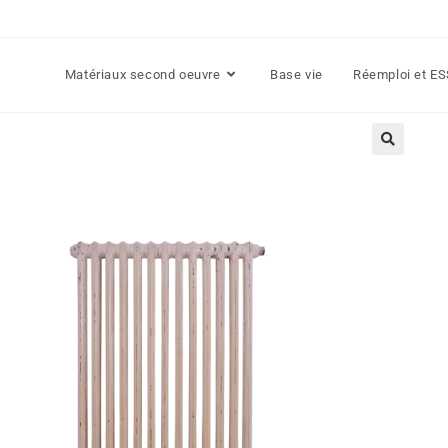
Matériaux second oeuvre
Base vie
Réemploi et E
🔍