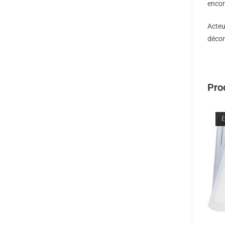
enco
Acteu
décon
Prod
É