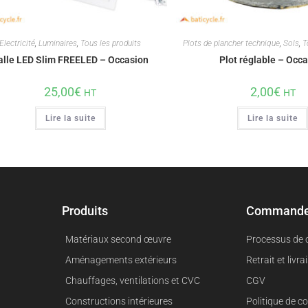
Electricité
,
Luminaires
,
Tous les produits
Plots de plancher technique
,
Sols
,
T
alle LED Slim FREELED – Occasion
Plot réglable – Occ
25,00
€
2,00
€
HT
HT
Lire la suite
Lire la suite
Produits
Command
Matériaux second œuvre
Processus de
Aménagements extérieurs
Retrait et livra
Chauffages, ventilations et CVC
CGV
Constructions intérieures
Politique de co