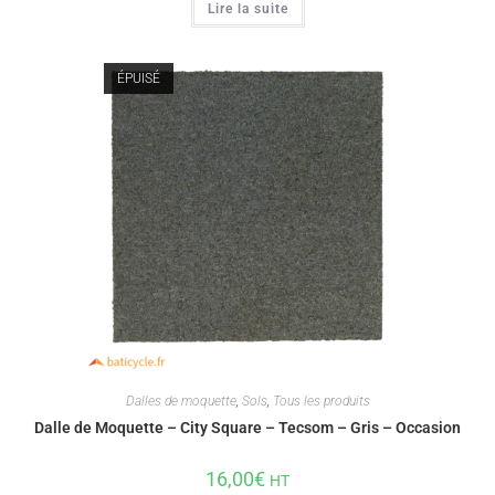
Lire la suite
ÉPUISÉ
Dalles de moquette
,
Sols
,
Tous les produits
Dalle de Moquette – City Square – Tecsom – Gris – Occasion
16,00
€
HT