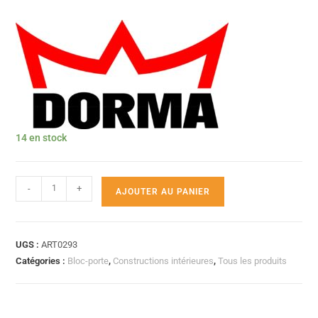
14 en stock
-
+
AJOUTER AU PANIER
UGS :
ART0293
Catégories :
Bloc-porte
,
Constructions intérieures
,
Tous les produits