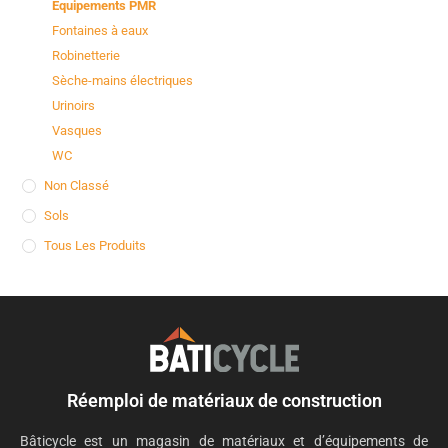
Equipements PMR
Fontaines à eaux
Robinetterie
Sèche-mains électriques
Urinoirs
Vasques
WC
Non Classé
Sols
Tous Les Produits
Réemploi de matériaux de construction
Bâticycle est un magasin de matériaux et d’équipements de