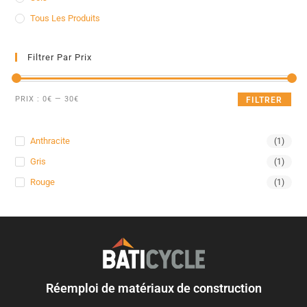
Tous Les Produits
Filtrer Par Prix
PRIX :
0€
—
30€
FILTRER
Anthracite
(1)
Gris
(1)
Rouge
(1)
Réemploi de matériaux de construction